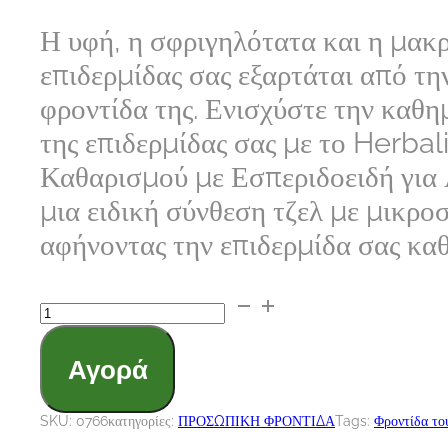
Η υφή, η σφριγηλότατα και η μακρ
επιδερμίδας σας εξαρτάται από τη
φροντίδα της. Ενισχύστε την καθη
της επιδερμίδας σας με το Herbal
Καθαρισμού με Εσπεριδοειδή για 
μια ειδική σύνθεση τζελ με μικρο
αφήνοντας την επιδερμίδα σας κα
Herbalife
SKIN
Αγορά
-
Polishing
SKU:
0766
κατηγορίες:
ΠΡΟΣΩΠΙΚΗ ΦΡΟΝΤΙΔΑ
Tags:
Φροντίδα το
Citrus