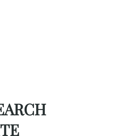
EARCH
ITE