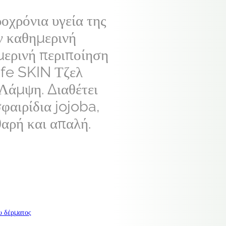
οχρόνια υγεία της
ν καθημερινή
μερινή περιποίηση
ife SKIN Τζελ
Λάμψη. Διαθέτει
σφαιρίδια jojoba,
θαρή και απαλή.
υ δέρματος