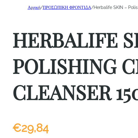
Αρχική
/
ΠΡΟΣΩΠΙΚΗ ΦΡΟΝΤΙΔΑ
/
Herbalife SKIN – Poli
HERBALIFE S
POLISHING C
CLEANSER 15
€
29,84