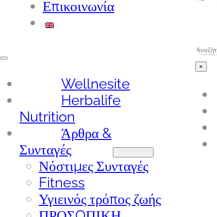
Επικοινωνία
Ανα
×
Wellnesite
Herbalife
Nutrition
Άρθρα &
Συνταγές
Νόστιμες Συνταγές
Fitness
Υγιεινός τρόπος ζωής
ΠΡΟΣΩΠΙΚΗ