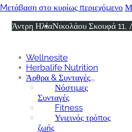
Mετάβαση στο κυρίως περιεχόμενο
Μ
Άντρη Ηλία
Νικολάου Σκουφά 11, 
Wellnesite
Herbalife Nutrition
Άρθρα & Συνταγές
Νόστιμες
Συνταγές
Fitness
Υγιεινός τρόπος
ζωής