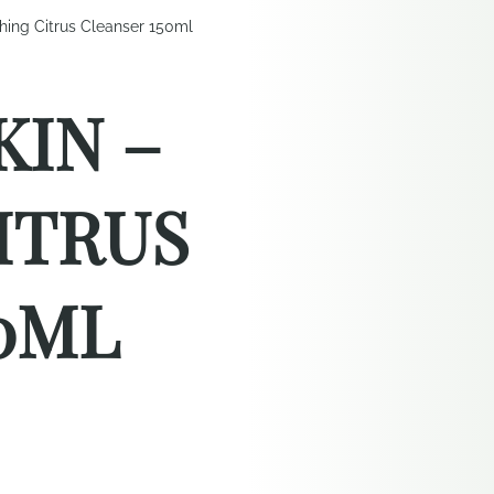
shing Citrus Cleanser 150ml
KIN –
ITRUS
0ML