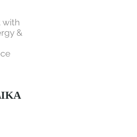
 with
ergy &
nce
ΔΙΚΆ