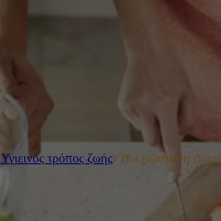
/
Υγιεινός τρόπος ζωής
/
Βελτιώστε τη Διατ