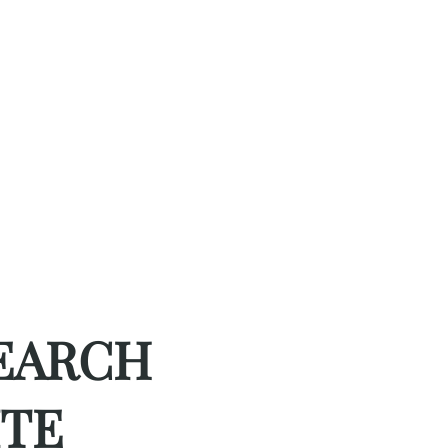
EARCH
ITE