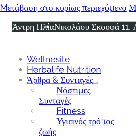
Mετάβαση στο κυρίως περιεχόμενο
Μ
Άντρη Ηλία
Νικολάου Σκουφά 11, 
Wellnesite
Herbalife Nutrition
Άρθρα & Συνταγές
Νόστιμες
Συνταγές
Fitness
Υγιεινός τρόπος
ζωής