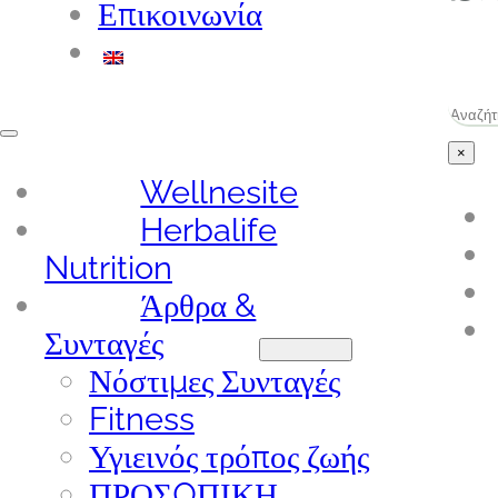
Επικοινωνία
Ανα
×
Wellnesite
Herbalife
Nutrition
Άρθρα &
Συνταγές
Νόστιμες Συνταγές
Fitness
Υγιεινός τρόπος ζωής
ΠΡΟΣΩΠΙΚΗ